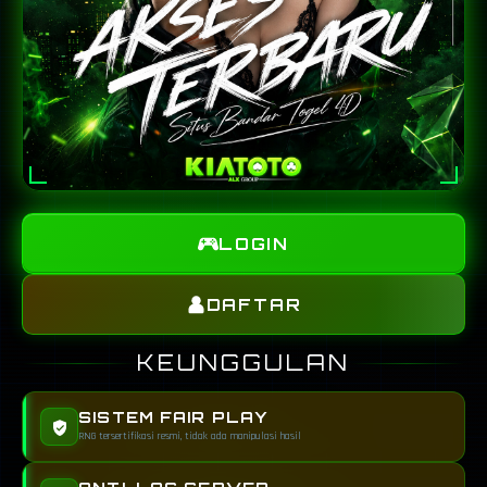
LOGIN
DAFTAR
KEUNGGULAN
SISTEM FAIR PLAY
RNG tersertifikasi resmi, tidak ada manipulasi hasil